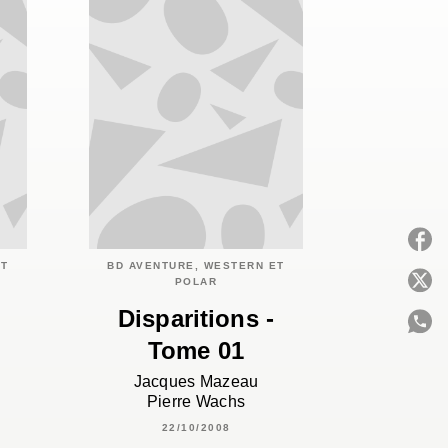
ET
BD AVENTURE, WESTERN ET
P
POLAR
Disparitions -
Tome 01
C
Jacques Mazeau
Pierre Wachs
22/10/2008