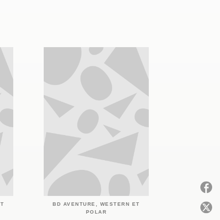
ET
BD AVENTURE, WESTERN ET
P
POLAR