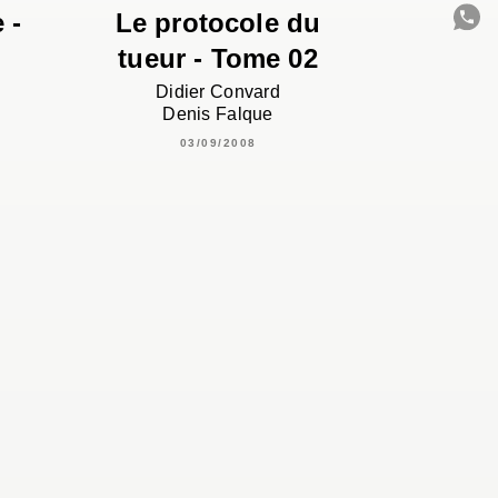
 -
Le protocole du
tueur - Tome 02
C
Didier Convard
Denis Falque
03/09/2008