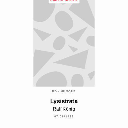
BD - HUMOUR
Lysistrata
Ralf König
07/08/1992