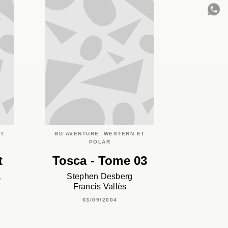
C
ET
BD AVENTURE, WESTERN ET
POLAR
t
Tosca - Tome 03
3
Stephen Desberg
Francis Vallès
03/09/2004