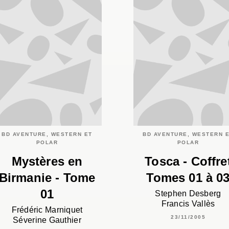
BD AVENTURE, WESTERN ET
BD AVENTURE, WESTERN 
POLAR
POLAR
Mystères en
Tosca - Coffre
Birmanie - Tome
Tomes 01 à 0
01
Stephen Desberg
Francis Vallès
Frédéric Marniquet
23/11/2005
Séverine Gauthier