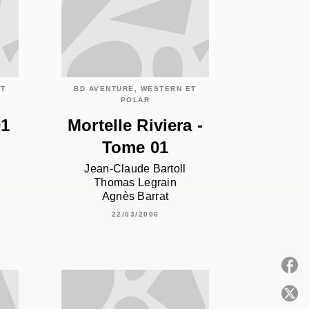
ET
BD AVENTURE, WESTERN ET
POLAR
01
Mortelle Riviera -
Tome 01
Jean-Claude Bartoll
Thomas Legrain
Agnès Barrat
22/03/2006
P