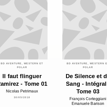
BD AVENTURE, WESTERN ET
BD AVENTURE, WESTERN 
POLAR
POLAR
Il faut flinguer
De Silence et 
amirez - Tome 01
Sang - Intégra
Tome 03
Nicolas Petrimaux
30/05/2018
François Corteggiani
Emanuele Barison