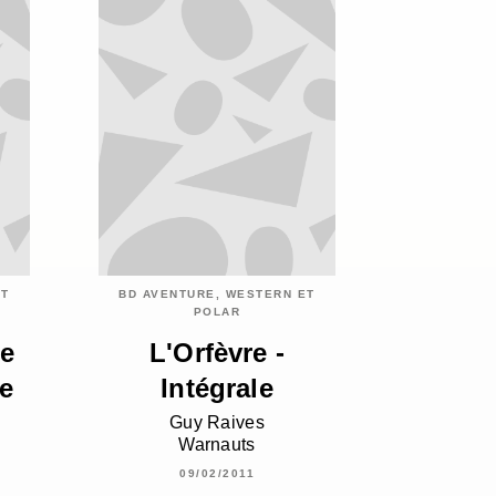
ET
BD AVENTURE, WESTERN ET
POLAR
de
L'Orfèvre -
le
Intégrale
Guy Raives
Warnauts
09/02/2011