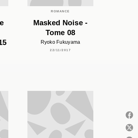
ROMANCE
de
Masked Noise -
Tome 08
15
Ryoko Fukuyama
22/11/2017
P