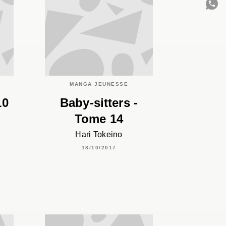
C
MANGA JEUNESSE
10
Baby-sitters -
Tome 14
Hari Tokeino
18/10/2017