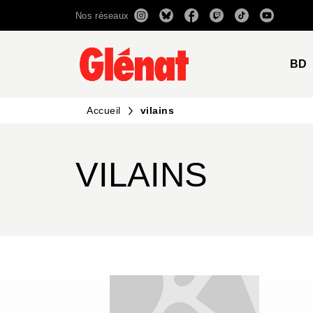
Nos réseaux
MENU
RECHERCHE
CONTENU
BD
Accueil
vilains
VILAINS