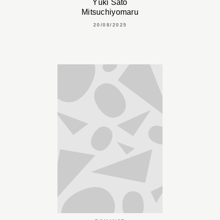
Yûki Satô
Mitsuchiyomaru
20/08/2025