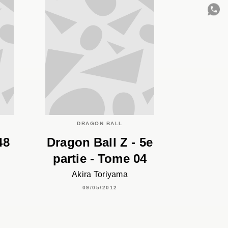
C
DRAGON BALL
48
Dragon Ball Z - 5e
partie - Tome 04
Akira Toriyama
09/05/2012