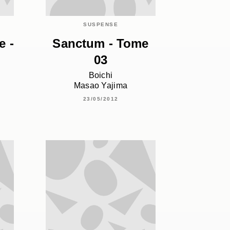
SUSPENSE
e -
Sanctum - Tome
03
Boichi
Masao Yajima
23/05/2012