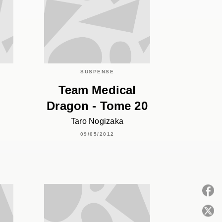
SUSPENSE
Team Medical
Dragon - Tome 20
Taro Nogizaka
09/05/2012
P