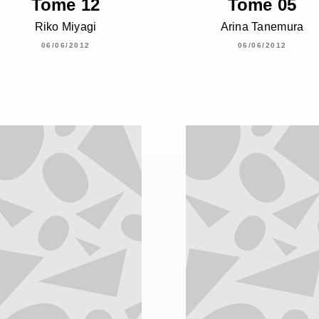
Tome 12
Tome 05
Riko Miyagi
Arina Tanemura
06/06/2012
06/06/2012