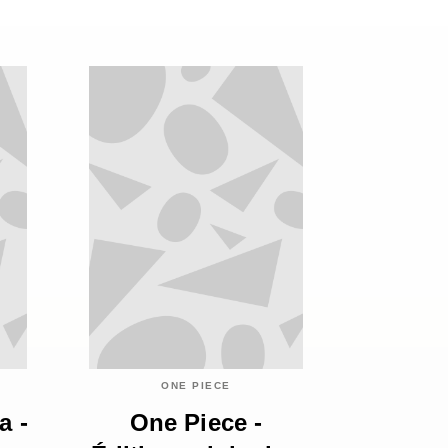
ONE PIECE
a -
One Piece -