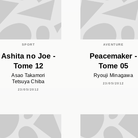
SPORT
AVENTURE
Ashita no Joe -
Peacemaker -
Tome 12
Tome 05
Asao Takamori
Ryouji Minagawa
Tetsuya Chiba
23/05/2012
23/05/2012