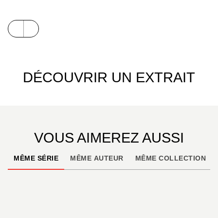
chacune d’elles étant centrée sur un personnage.
Le premier
Reverse Book
, contient une histoire sur
Allen, une sur Kanda et une sur Bak.
DÉCOUVRIR UN EXTRAIT
VOUS AIMEREZ AUSSI
MÊME SÉRIE
MÊME AUTEUR
MÊME COLLECTION