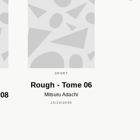
C
SPORT
Rough - Tome 06
 08
Mitsuru Adachi
19/10/2005