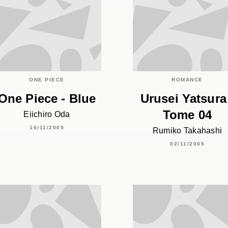
ONE PIECE
ROMANCE
One Piece - Blue
Urusei Yatsura
Tome 04
Eiichiro Oda
16/11/2005
Rumiko Takahashi
02/11/2005