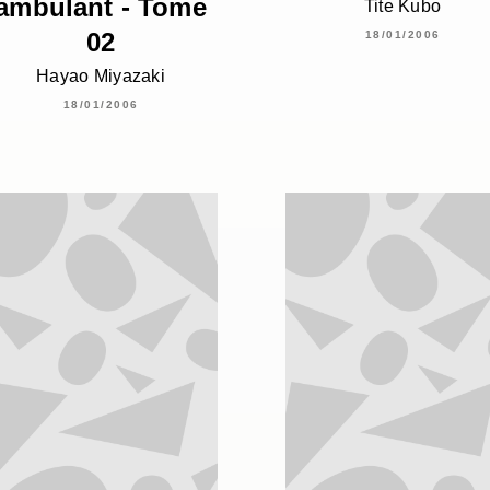
ambulant - Tome
Tite Kubo
02
18/01/2006
Hayao Miyazaki
18/01/2006