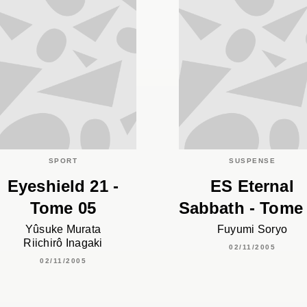
SPORT
SUSPENSE
Eyeshield 21 -
ES Eternal
Tome 05
Sabbath - Tome
Yûsuke Murata
Fuyumi Soryo
Riichirô Inagaki
02/11/2005
02/11/2005