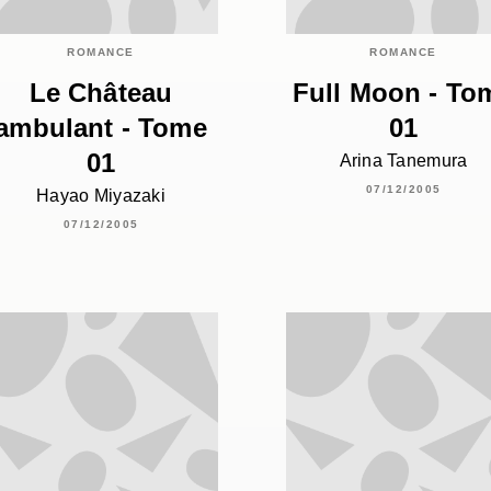
ROMANCE
ROMANCE
Le Château
Full Moon - To
ambulant - Tome
01
01
Arina Tanemura
07/12/2005
Hayao Miyazaki
07/12/2005