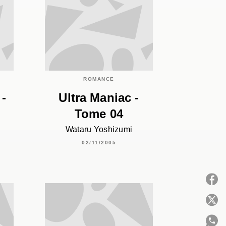
ROMANCE
 -
Ultra Maniac -
Tome 04
Wataru Yoshizumi
02/11/2005
P