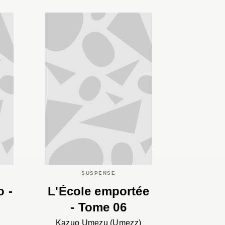
SUSPENSE
o -
L'École emportée
- Tome 06
Kazuo Umezu (Umezz)