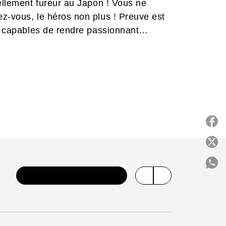
uellement fureur au Japon ! Vous ne
z-vous, le héros non plus ! Preuve est
nt capables de rendre passionnant
 en France !
P
VOIR TOUTE LA SÉRIE
C