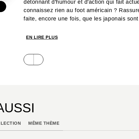
détonnant d'humour et d'action qui fait act
connaissez rien au foot américain ? Rassure
faite, encore une fois, que les japonais so
n'importe quel sujet. Un futur hit du shônen
EN LIRE PLUS
AUSSI
LECTION
MÊME THÈME