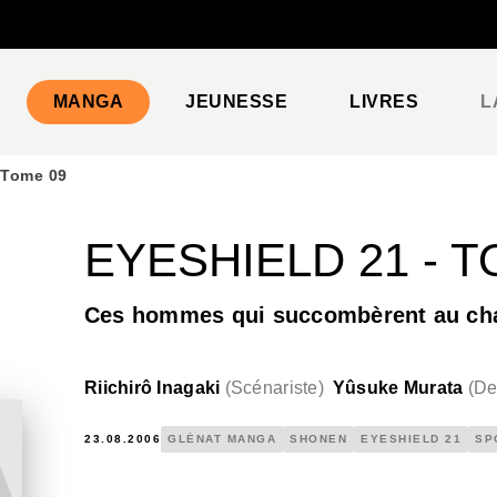
PIED DE PAGE
MANGA
JEUNESSE
LIVRES
L
 Tome 09
EYESHIELD 21 - T
Ces hommes qui succombèrent au cha
Riichirô Inagaki
(
Scénariste
)
Yûsuke Murata
(
De
23.08.2006
GLÉNAT MANGA
SHONEN
EYESHIELD 21
SP