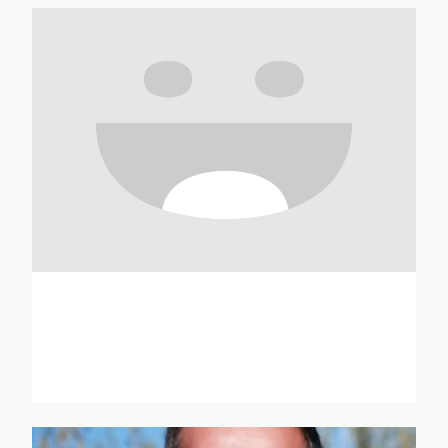
Hélène André
Eric Anglade