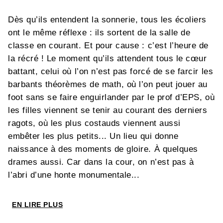
Dès qu’ils entendent la sonnerie, tous les écoliers
ont le même réflexe : ils sortent de la salle de
classe en courant. Et pour cause : c’est l’heure de
la récré ! Le moment qu’ils attendent tous le cœur
battant, celui où l’on n’est pas forcé de se farcir les
barbants théorèmes de math, où l’on peut jouer au
foot sans se faire enguirlander par le prof d’EPS, où
les filles viennent se tenir au courant des derniers
ragots, où les plus costauds viennent aussi
embêter les plus petits... Un lieu qui donne
naissance à des moments de gloire. À quelques
drames aussi. Car dans la cour, on n’est pas à
l’abri d’une honte monumentale...
Ce nouveau
Guide Junior
t’apprendra tous les
EN LIRE PLUS
secrets pour devenir le vrai caïd de la récré, celui