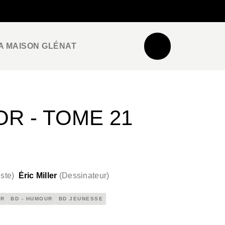
NEWSLETTER
ESPACE PRO / PRESSE
A MAISON GLÉNAT
OR - TOME 21
ste
)
Éric Miller
(
Dessinateur
)
OR
BD - HUMOUR
BD JEUNESSE