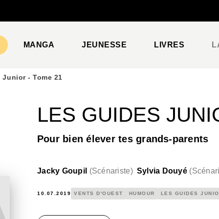
PIED DE PAGE
MANGA
JEUNESSE
LIVRES
L
 Junior - Tome 21
LES GUIDES JUNI
Pour bien élever tes grands-parents
Jacky Goupil
(
Scénariste
)
Sylvia Douyé
(
Scénari
10.07.2019
VENTS D'OUEST
HUMOUR
LES GUIDES JUNI