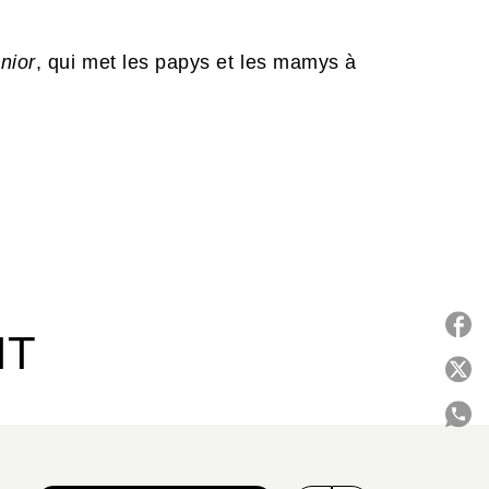
nior
, qui met les papys et les mamys à
IT
P
C