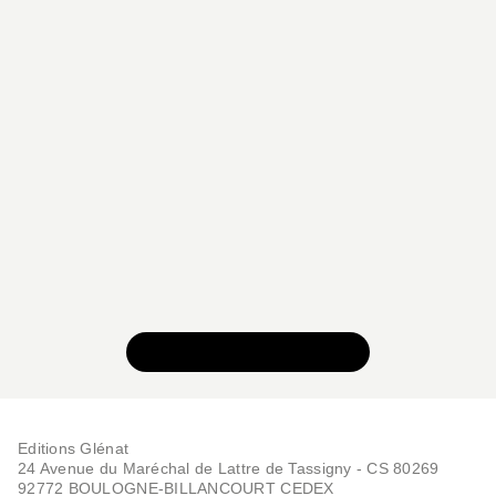
VOIR TOUTE LA SÉRIE
Editions Glénat
24 Avenue du Maréchal de Lattre de Tassigny - CS 80269
92772 BOULOGNE-BILLANCOURT CEDEX