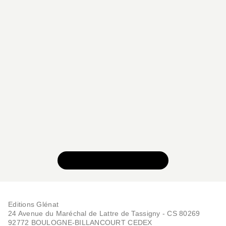
VOIR TOUTE LA SÉRIE
Editions Glénat
24 Avenue du Maréchal de Lattre de Tassigny - CS 80269
92772 BOULOGNE-BILLANCOURT CEDEX