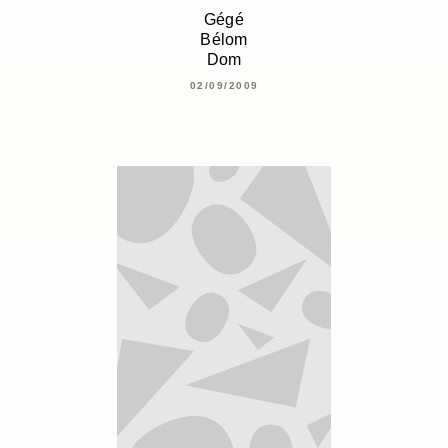
Gégé
Bélom
Dom
02/09/2009