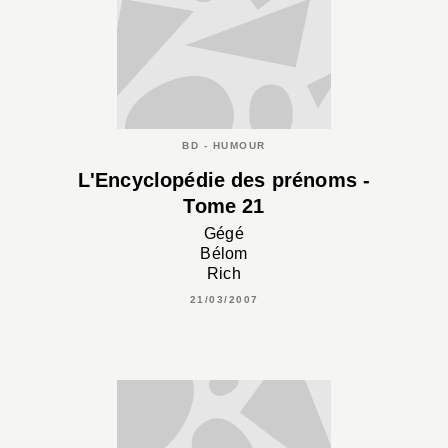
BD - HUMOUR
L'Encyclopédie des prénoms -
Tome 21
Gégé
Bélom
Rich
21/03/2007