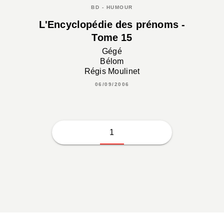
BD - HUMOUR
L'Encyclopédie des prénoms -
Tome 15
Gégé
Bélom
Régis Moulinet
06/09/2006
1