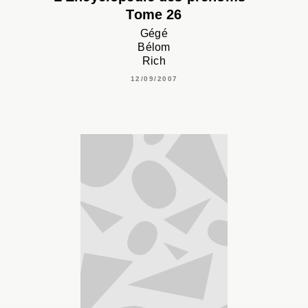
Tome 26
Gégé
Bélom
Rich
12/09/2007