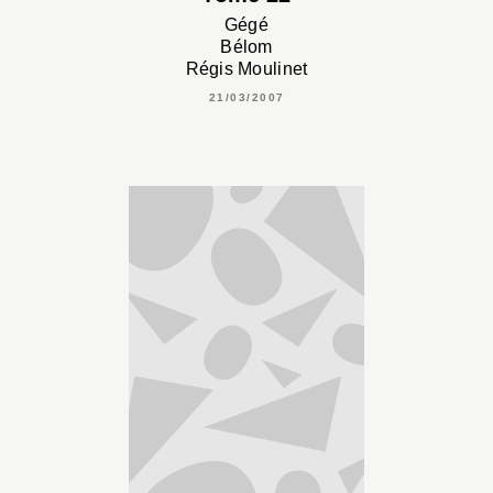
Gégé
Bélom
Régis Moulinet
21/03/2007