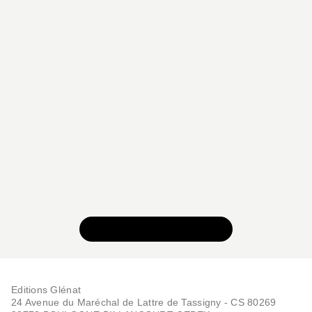
VOIR TOUTE LA SÉRIE
Editions Glénat
24 Avenue du Maréchal de Lattre de Tassigny - CS 80269