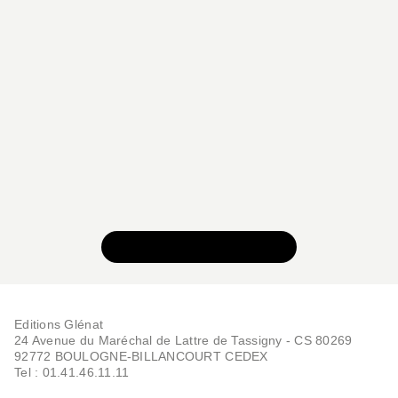
VOIR TOUTE LA SÉRIE
Editions Glénat
24 Avenue du Maréchal de Lattre de Tassigny - CS 80269
92772 BOULOGNE-BILLANCOURT CEDEX
Tel : 01.41.46.11.11