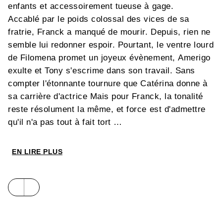
enfants et accessoirement tueuse à gage.
Accablé par le poids colossal des vices de sa
fratrie, Franck a manqué de mourir. Depuis, rien ne
semble lui redonner espoir. Pourtant, le ventre lourd
de Filomena promet un joyeux évènement, Amerigo
exulte et Tony s'escrime dans son travail. Sans
compter l'étonnante tournure que Catérina donne à
sa carrière d'actrice Mais pour Franck, la tonalité
reste résolument la même, et force est d'admettre
qu'il n'a pas tout à fait tort
Une immersion admirable dans l'Amérique sans
pitié de 1929 !
EN LIRE PLUS