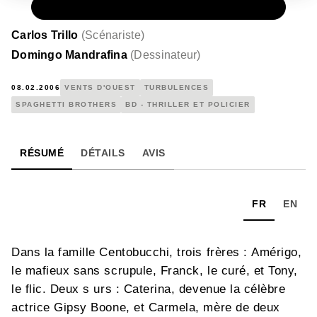
PAPIER
11,50 €
Carlos Trillo
(
Scénariste
)
Domingo Mandrafina
(
Dessinateur
)
08.02.2006
VENTS D'OUEST
TURBULENCES
SPAGHETTI BROTHERS
BD - THRILLER ET POLICIER
RÉSUMÉ
DÉTAILS
AVIS
FR
EN
Dans la famille Centobucchi, trois frères : Amérigo,
le mafieux sans scrupule, Franck, le curé, et Tony,
le flic. Deux s urs : Caterina, devenue la célèbre
actrice Gipsy Boone, et Carmela, mère de deux