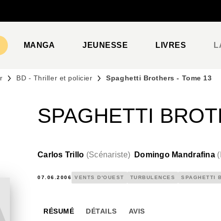
PIED DE PAGE
MANGA
JEUNESSE
LIVRES
L
r
BD - Thriller et policier
Spaghetti Brothers - Tome 13
SPAGHETTI BROT
Carlos Trillo
(
Scénariste
)
Domingo Mandrafina
(
07.06.2006
VENTS D'OUEST
TURBULENCES
SPAGHETTI 
RÉSUMÉ
DÉTAILS
AVIS