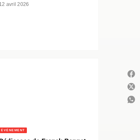
12 avril 2026
P
C
ÉVÈNEMENT