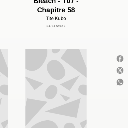
Bleach - T07 -
Chapitre 58
Tite Kubo
14/11/2022
P
C