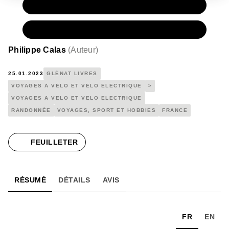
PAPIER
18,90 €
NUMÉRIQUE
10,99 €
Philippe Calas
(
Auteur
)
25.01.2023
GLÉNAT LIVRES
VOYAGES À VÉLO ET VÉLO ÉLECTRIQUE
>
VOYAGES A VELO ET VELO ELECTRIQUE
RANDONNÉE
VOYAGES, SPORT ET HOBBIES
FRANCE
FEUILLETER
RÉSUMÉ
DÉTAILS
AVIS
FR
EN