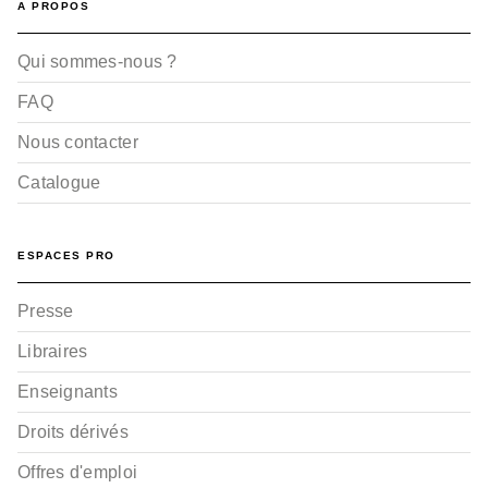
A PROPOS
Depuis 2023, pour emporter son vélo dans un TER
en Bretagne, il est obligatoire de réserver la place
Qui sommes-nous ?
du vélo sur le site Breitz-to-go (1€ en 2023).
FAQ
Nous contacter
Catalogue
ESPACES PRO
Presse
Libraires
Enseignants
Droits dérivés
Offres d'emploi