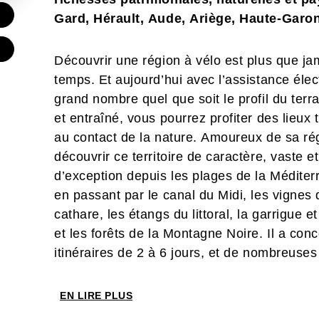
€
Gard, Hérault, Aude, Ariège, Haute-Garon
€
Découvrir une région à vélo est plus que ja
temps. Et aujourd’hui avec l’assistance élec
grand nombre quel que soit le profil du terra
et entraîné, vous pourrez profiter des lieux 
au contact de la nature. Amoureux de sa rég
découvrir ce territoire de caractère, vaste e
d’exception depuis les plages de la Médite
en passant par le canal du Midi, les vignes
cathare, les étangs du littoral, la garrigue e
et les forêts de la Montagne Noire. Il a co
itinéraires de 2 à 6 jours, et de nombreuses
qu’il est possible d’emprunter à la journée 
Au total, ce ne sont pas moins de 1800 km a
EN LIRE PLUS
de kilomètres le temps d’un week-end, à un