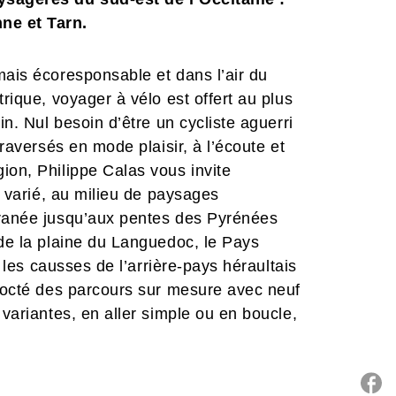
ne et Tarn.
mais écoresponsable et dans l’air du
trique, voyager à vélo est offert au plus
in. Nul besoin d’être un cycliste aguerri
traversés en mode plaisir, à l’écoute et
ion, Philippe Calas vous invite
t varié, au milieu de paysages
rranée jusqu’aux pentes des Pyrénées
 de la plaine du Languedoc, le Pays
t les causses de l’arrière-pays héraultais
ncocté des parcours sur mesure avec neuf
 variantes, en aller simple ou en boucle,
ou de combiner pour prolonger le plaisir.
vec des trajets qui vont d’une centaine
 peu plus de 300 km à envisager sur