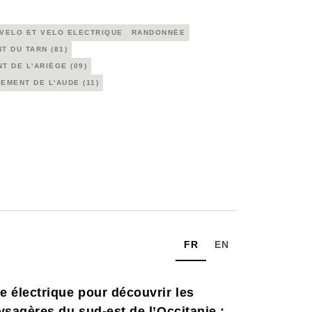
VELO ET VELO ELECTRIQUE
RANDONNÉE
T DU TARN (81)
T DE L'ARIÈGE (09)
EMENT DE L'AUDE (11)
FR
EN
e électrique pour découvrir les
ysagères du sud-est de l’Occitanie :