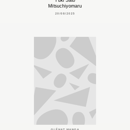
Yûki Satô
Mitsuchiyomaru
20/08/2025
GLÉNAT MANGA