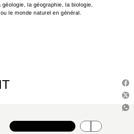
géologie, la géographie, la biologie,
e ou le monde naturel en général.
IT
P
C
VOIR TOUTE LA SÉRIE