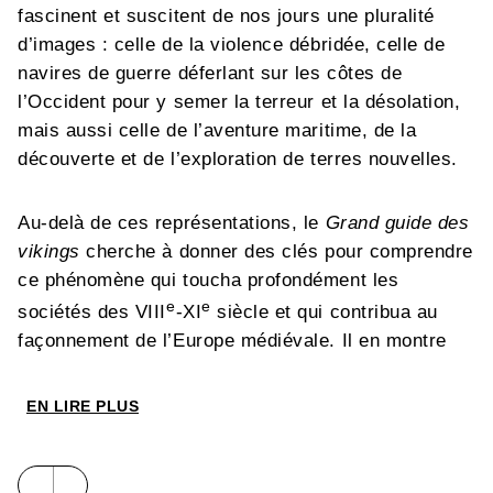
fascinent et suscitent de nos jours une pluralité
d’images : celle de la violence débridée, celle de
navires de guerre déferlant sur les côtes de
l’Occident pour y semer la terreur et la désolation,
mais aussi celle de l’aventure maritime, de la
découverte et de l’exploration de terres nouvelles.
Au-delà de ces représentations, le
Grand guide des
vikings
cherche à donner des clés pour comprendre
ce phénomène qui toucha profondément les
e
e
sociétés des VIII
-XI
siècle et qui contribua au
façonnement de l’Europe médiévale. Il en montre
les origines, qui sont à rechercher dans les
évolutions internes aux sociétés scandinaves
EN LIRE PLUS
depuis les débuts du premier millénaire :
croissance économique, relations avec l’Empire
romain et les premiers royaumes médiévaux,