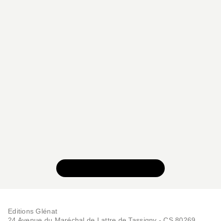
d’entre eux, dans le cadre de royaumes.
Ce sont toutes ces évolutions, mises en évidence
par la recherche récente, que cet ouvrage illustre,
en utilisant les ressources de la cartographie, une
iconographie riche et variée, et en donnant une
idée, grâce à un texte précis et des encarts
thématiques, de la manière dont s’écrit
actuellement l’histoire du monde viking.
VOIR TOUTE LA SÉRIE
Editions Glénat
24 Avenue du Maréchal de Lattre de Tassigny - CS 80269