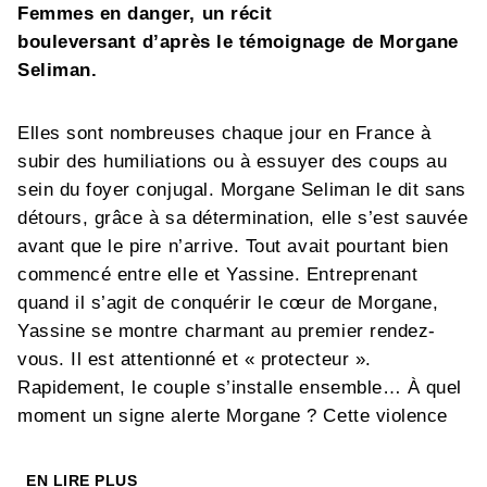
Femmes en danger, un récit
bouleversant d’après le témoignage de Morgane
Seliman.
Elles sont nombreuses chaque jour en France à
subir des humiliations ou à essuyer des coups au
sein du foyer conjugal. Morgane Seliman le dit sans
détours, grâce à sa détermination, elle s’est sauvée
avant que le pire n’arrive. Tout avait pourtant bien
commencé entre elle et Yassine. Entreprenant
quand il s’agit de conquérir le cœur de Morgane,
Yassine se montre charmant au premier rendez-
vous. Il est attentionné et « protecteur ».
Rapidement, le couple s’installe ensemble… À quel
moment un signe alerte Morgane ? Cette violence
était-elle déjà tapie là, dans une parole, dans un
regard ? Quand le premier coup part, il est déjà trop
EN LIRE PLUS