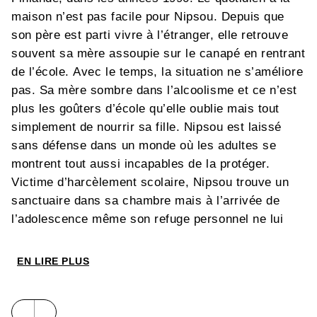
maison n’est pas facile pour Nipsou. Depuis que
son père est parti vivre à l’étranger, elle retrouve
souvent sa mère assoupie sur le canapé en rentrant
de l’école. Avec le temps, la situation ne s’améliore
pas. Sa mère sombre dans l’alcoolisme et ce n’est
plus les goûters d’école qu’elle oublie mais tout
simplement de nourrir sa fille. Nipsou est laissé
sans défense dans un monde où les adultes se
montrent tout aussi incapables de la protéger.
Victime d’harcèlement scolaire, Nipsou trouve un
sanctuaire dans sa chambre mais à l’arrivée de
l’adolescence même son refuge personnel ne lui
offre plus de protection, elle se retrouve dans une
maison livrée à elle-même. Après la colère, le
EN LIRE PLUS
désarroi, la honte et les expériences à risques,
Nipsou trouvera, au seuil de l’âge adulte, la force
de se construire un avenir loin de son