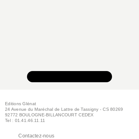
VOIR TOUTE LA COLLECTION
Editions Glénat
24 Avenue du Maréchal de Lattre de Tassigny - CS 80269
92772 BOULOGNE-BILLANCOURT CEDEX
Tel : 01.41.46.11.11
Contactez-nous