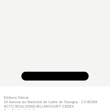
VOIR TOUTE LA COLLECTION
Editions Glénat
24 Avenue du Maréchal de Lattre de Tassigny - CS 80269
92772 BOULOGNE-BILLANCOURT CEDEX