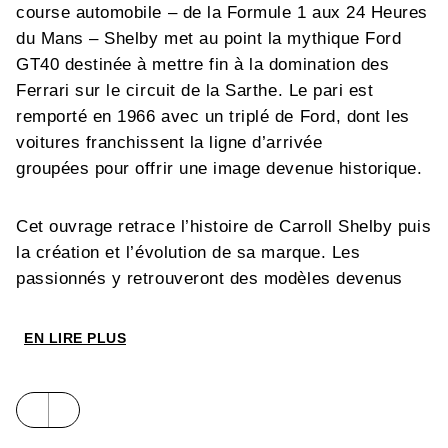
course automobile – de la Formule 1 aux 24 Heures
du Mans – Shelby met au point la mythique Ford
GT40 destinée à mettre fin à la domination des
Ferrari sur le circuit de la Sarthe. Le pari est
remporté en 1966 avec un triplé de Ford, dont les
voitures franchissent la ligne d’arrivée
groupées pour offrir une image devenue historique.
Cet ouvrage retrace l’histoire de Carroll Shelby puis
la création et l’évolution de sa marque. Les
passionnés y retrouveront des modèles devenus
iconiques, comme l’AC Cobra de 1962 avec ses
lignes si singulières, ou la Shelby GT 350 et la GT
EN LIRE PLUS
500, dérivées de la Mustang. Plus d’une
cinquantaine de modèles emblématiques sont
présentés de manière détaillée et illustrés par de
nombreuses photographies.