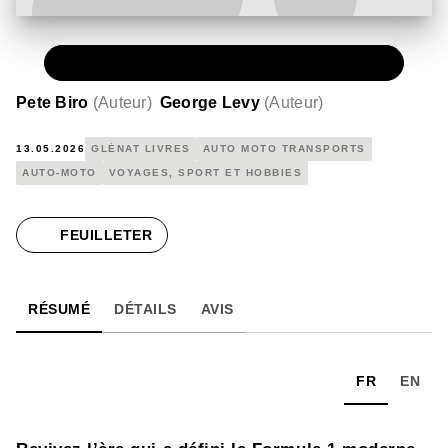
PAPIER
39,95 €
Pete Biro
(
Auteur
)
George Levy
(
Auteur
)
13.05.2026
GLÉNAT LIVRES
AUTO MOTO TRANSPORTS
AUTO-MOTO
VOYAGES, SPORT ET HOBBIES
FEUILLETER
RÉSUMÉ
DÉTAILS
AVIS
FR
EN