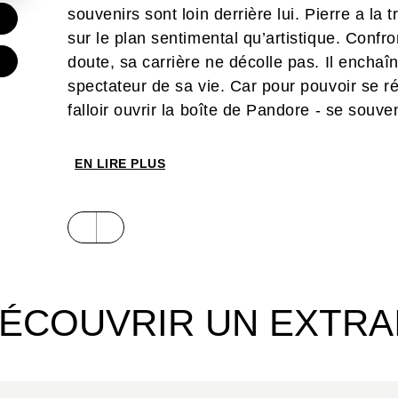
souvenirs sont loin derrière lui. Pierre a la 
€
sur le plan sentimental qu’artistique. Confro
doute, sa carrière ne décolle pas. Il enchaîn
€
spectateur de sa vie. Car pour pouvoir se rév
falloir ouvrir la boîte de Pandore - se souv
accepter son histoire. C’est seulement en f
qu’il pourra trouver un nouvel épanouissem
EN LIRE PLUS
Comment grandir aux côtés d’un père déc
s’aimer et se faire une place dans le monde 
familial qui nous entrave ? David Combet dé
travers le récit intime d’un fils qui se révol
remarquable de 280 pages réalisé à la peint
son personnage de manière profonde et interr
ÉCOUVRIR UN EXTRA
En même temps qu’une introspection, qui abo
nous donne à voir les différences sociales 
son grand potentiel en intégrant le catalog