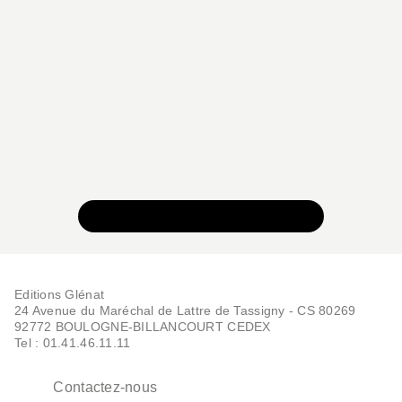
VOIR TOUTE LA COLLECTION
Editions Glénat
24 Avenue du Maréchal de Lattre de Tassigny - CS 80269
92772 BOULOGNE-BILLANCOURT CEDEX
Tel : 01.41.46.11.11
Contactez-nous