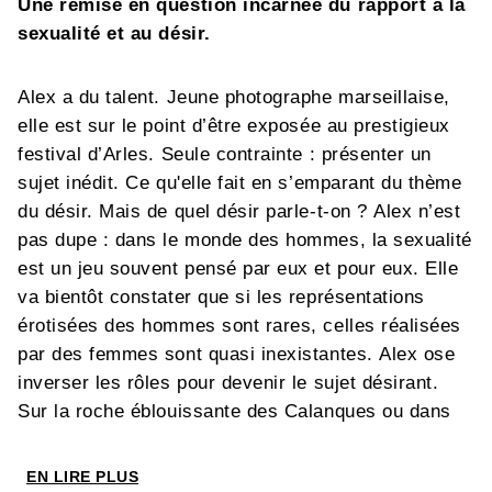
Une remise en question incarnée du rapport à la
sexualité et au désir.
Alex a du talent. Jeune photographe marseillaise,
elle est sur le point d’être exposée au prestigieux
festival d’Arles. Seule contrainte : présenter un
sujet inédit. Ce qu'elle fait en s’emparant du thème
du désir. Mais de quel désir parle-t-on ? Alex n’est
pas dupe : dans le monde des hommes, la sexualité
est un jeu souvent pensé par eux et pour eux. Elle
va bientôt constater que si les représentations
érotisées des hommes sont rares, celles réalisées
par des femmes sont quasi inexistantes. Alex ose
inverser les rôles pour devenir le sujet désirant.
Sur la roche éblouissante des Calanques ou dans
l'intimité de son appartement, ses amants se
prennent au jeu et deviennent ses premiers
EN LIRE PLUS