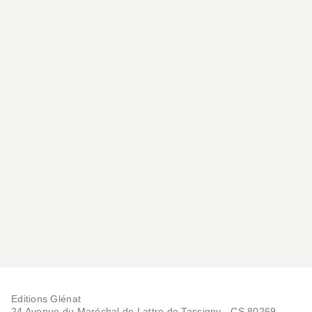
Editions Glénat
24 Avenue du Maréchal de Lattre de Tassigny - CS 80269