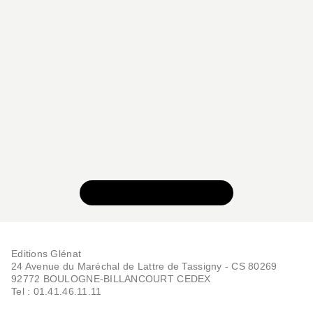
VOIR TOUTE LA SÉRIE
Editions Glénat
24 Avenue du Maréchal de Lattre de Tassigny - CS 80269
92772 BOULOGNE-BILLANCOURT CEDEX
Tel : 01.41.46.11.11