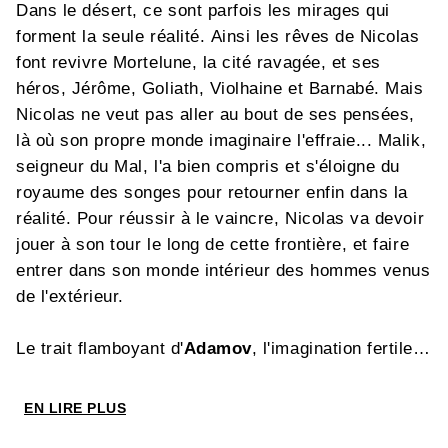
Dans le désert, ce sont parfois les mirages qui
forment la seule réalité. Ainsi les rêves de Nicolas
font revivre Mortelune, la cité ravagée, et ses
héros, Jérôme, Goliath, Violhaine et Barnabé. Mais
Nicolas ne veut pas aller au bout de ses pensées,
là où son propre monde imaginaire l'effraie... Malik,
seigneur du Mal, l'a bien compris et s'éloigne du
royaume des songes pour retourner enfin dans la
réalité. Pour réussir à le vaincre, Nicolas va devoir
jouer à son tour le long de cette frontière, et faire
entrer dans son monde intérieur des hommes venus
de l'extérieur.
Le trait flamboyant d'
Adamov
, l'imagination fertile
de
Cothias
... Un classique de l'imaginaire qui
trouve, avec son second cycle, une nouvelle
EN LIRE PLUS
dimension...