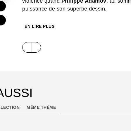
violence quand
Philippe Adamov
, au somme
€
puissance de son superbe dessin.
EN LIRE PLUS
AUSSI
LECTION
MÊME THÈME