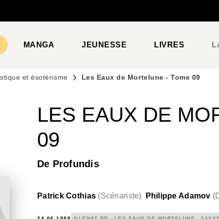
PIED DE PAGE
MANGA
JEUNESSE
LIVRES
L
stique et ésotérisme
Les Eaux de Mortelune - Tome 09
LES EAUX DE MO
09
De Profundis
Patrick Cothias
(
Scénariste
)
Philippe Adamov
(
24.06.1998
GLÉNAT BD
LES EAUX DE MORTELUNE
24X3