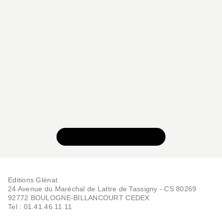
VOIR TOUTE LA SÉRIE
Editions Glénat
24 Avenue du Maréchal de Lattre de Tassigny - CS 80269
92772 BOULOGNE-BILLANCOURT CEDEX
Tel : 01.41.46.11.11