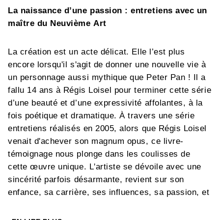
La naissance d’une passion : entretiens avec un
maître du Neuvième Art
La création est un acte délicat. Elle l’est plus
encore lorsqu'il s'agit de donner une nouvelle vie à
un personnage aussi mythique que Peter Pan ! Il a
fallu 14 ans à Régis Loisel pour terminer cette série
d’une beauté et d’une expressivité affolantes, à la
fois poétique et dramatique. À travers une série
entretiens réalisés en 2005, alors que Régis Loisel
venait d'achever son magnum opus, ce livre-
témoignage nous plonge dans les coulisses de
cette œuvre unique. L'artiste se dévoile avec une
sincérité parfois désarmante, revient sur son
enfance, sa carrière, ses influences, sa passion, et
nous offre au final un portrait intime. Au fil de ces
pages, une question s’impose à nous : quel enfant