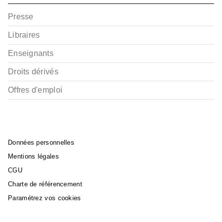
Presse
Libraires
Enseignants
Droits dérivés
BD TOUT-PUBLIC ET PATRIMONIALE
Les plus belles
Offres d'emploi
histoires des Castors
Junior…
Carl Barks
13/04/2011
Données personnelles
Mentions légales
CGU
Charte de référencement
Paramétrez vos cookies
BD TOUT-PUBLIC ET PATRIMONIALE