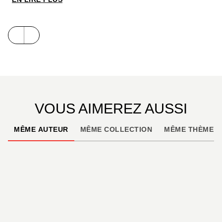
l’occasion de cette intégrale qui continue de ravir
les admirateurs de Carl Barks et les collectionneurs
bibliophiles. Ce coffret inédit, comprenant le
troisième volume de la série avec une cale est
l’occasion pour celles et ceux qui seraient passés à
côté de commencer la collection de la meilleure des
manières.
VOUS AIMEREZ AUSSI
MÊME AUTEUR
MÊME COLLECTION
MÊME THÈME