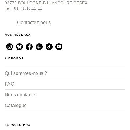
92772 BOULOGNE-BILLANCOURT CEDEX
Tel : 01.41.46.11.11
BD TOUT-PUBLIC ET PATRIMONIALE
Les plus belles
histoires des Castors
Contactez-nous
Junior…
Carl Barks
NOS RÉSEAUX
26/11/2014
A PROPOS
Qui sommes-nous ?
FAQ
Nous contacter
BD TOUT-PUBLIC ET PATRIMONIALE
Mes nouvelles plus
Catalogue
belles histoires de Noël
Carl Barks
12/10/2011
ESPACES PRO