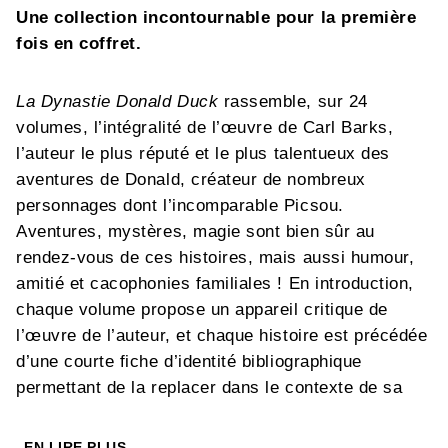
Une collection incontournable pour la première
fois en coffret.
La Dynastie Donald Duck
rassemble, sur 24
volumes, l’intégralité de l’œuvre de Carl Barks,
l’auteur le plus réputé et le plus talentueux des
aventures de Donald, créateur de nombreux
personnages dont l’incomparable Picsou.
Aventures, mystères, magie sont bien sûr au
rendez-vous de ces histoires, mais aussi humour,
amitié et cacophonies familiales ! En introduction,
chaque volume propose un appareil critique de
l’œuvre de l’auteur, et chaque histoire est précédée
d’une courte fiche d’identité bibliographique
permettant de la replacer dans le contexte de sa
première publication. La mise en couleurs de
l’ensemble des bandes dessinées a été refaite à
EN LIRE PLUS