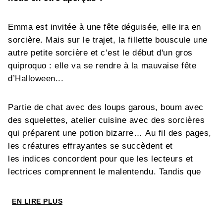
Emma est invitée à une fête déguisée, elle ira en
sorcière. Mais sur le trajet, la fillette bouscule une
autre petite sorcière et c’est le début d'un gros
quiproquo : elle va se rendre à la mauvaise fête
d’Halloween...
Partie de chat avec des loups garous, boum avec
des squelettes, atelier cuisine avec des sorcières
qui préparent une potion bizarre… Au fil des pages,
les créatures effrayantes se succèdent et
les indices concordent pour que les lecteurs et
lectrices comprennent le malentendu. Tandis que
l’optimiste Emma continue de penser que tout le
monde est simplement déguisé !
EN LIRE PLUS