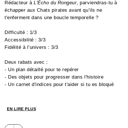
Rédacteur à
L'Écho du Rongeur
, parviendras-tu à
échapper aux Chats pirates avant qu’ils ne
t'enferment dans une boucle temporelle ?
Difficulté : 1/3
Accessibilité : 3/3
Fidélité à l’univers : 3/3
Deux rabats avec :
- Un plan détaillé pour te repérer
- Des objets pour progresser dans l'histoire
- Un carnet d'indices pour t'aider si tu es bloqué
Escape !
est une collection de livres-énigmes à la
croisée des « Escape Games » et des « Livres dont
EN LIRE PLUS
vous êtes le héros ». Coincés dans une autre
dimension, piégés loin de chez eux, enfermés dans