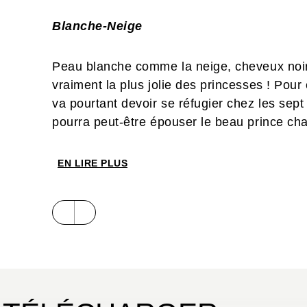
Blanche-Neige
Peau blanche comme la neige, cheveux noi
vraiment la plus jolie des princesses ! Pour 
va pourtant devoir se réfugier chez les sept 
pourra peut-être épouser le beau prince ch
La Belle et la Bête
EN LIRE PLUS
Comment une aussi jolie jeune fille que la Be
Bête ? Car, pour sauver son père imprudent q
retenue prisonnière dans le château du mons
moins la Belle a peur : mais qui se cache v
La Trompe de l'éléphant