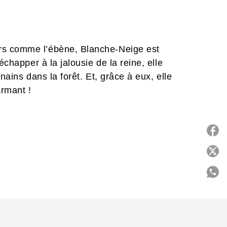
rs comme l’ébène, Blanche-Neige est
échapper à la jalousie de la reine, elle
nains dans la forêt. Et, grâce à eux, elle
armant !
lle pourrait-elle aimer cette horrible
P
ui lui a volé des roses, la voilà
tre. Pourtant, plus les jours passent,
raiment sous le masque de la Bête ?
C