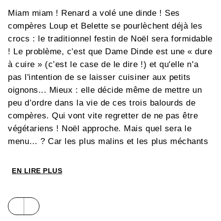
Miam miam ! Renard a volé une dinde ! Ses
compères Loup et Belette se pourlèchent déjà les
crocs : le traditionnel festin de Noël sera formidable
! Le problème, c'est que Dame Dinde est une « dure
à cuire » (c’est le case de le dire !) et qu'elle n'a
pas l'intention de se laisser cuisiner aux petits
oignons... Mieux : elle décide même de mettre un
peu d’ordre dans la vie de ces trois balourds de
compères. Qui vont vite regretter de ne pas être
végétariens ! Noël approche. Mais quel sera le
menu… ? Car les plus malins et les plus méchants
ne sont pas toujours ceux que l'on croit... Mené
avec humour et talent par Nathalie Dargent et
EN LIRE PLUS
Magali Le Huche, voici un conte de Noël, un vrai,
avec une dinde pas comme les autres au menu !