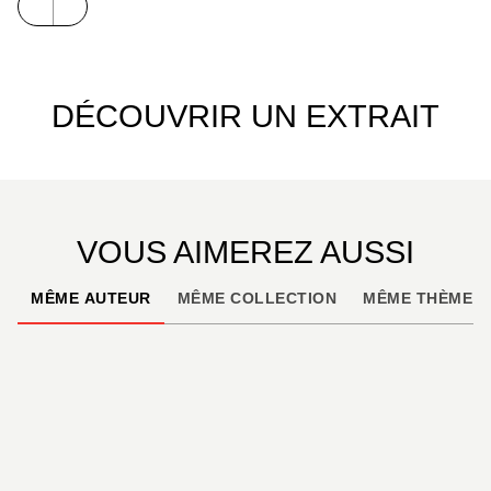
avenir : ils formèrent alors le G.R.N., le « Grand
Retour à la Nature »?...
DÉCOUVRIR UN EXTRAIT
VOUS AIMEREZ AUSSI
MÊME AUTEUR
MÊME COLLECTION
MÊME THÈME