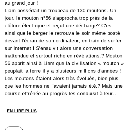
au grand jour !
Liam possédait un troupeau de 130 moutons. Un
jour, le mouton n°56 s'approcha trop près de la
clôture électrique et reçut une décharge? C'est
ainsi que le berger le retrouva le soir même posté
devant l'écran de son ordinateur, en train de surfer
sur internet ! S'ensuivit alors une conversation
inattendue et surtout riche en révélations.? Mouton
56 apprit ainsi à Liam que la civilisation « mouton »
peuplait la terre il y a plusieurs millions d'années !
Les moutons étaient alors très évolués, bien plus
que les hommes ne l'avaient jamais été.? Mais une
course effrénée au progrès les conduisit à leur
perte, le jour où la plus grosse usine « moucléaire »
explosa, rayant pratiquement de la carte la
EN LIRE PLUS
civilisation « mouton »? Seuls quelques miraculés
survécurent et décidèrent de prendre en mains leur