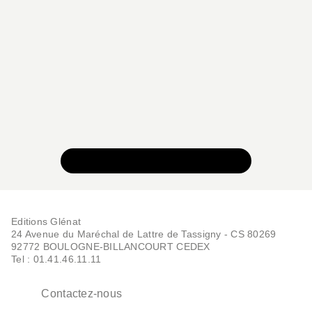
VOIR TOUTE LA COLLECTION
Editions Glénat
24 Avenue du Maréchal de Lattre de Tassigny - CS 80269
92772 BOULOGNE-BILLANCOURT CEDEX
Tel : 01.41.46.11.11
Contactez-nous