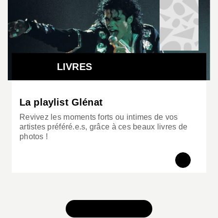
vidéoclips, l’ouvrage est illustré de nombreuses
photos inédites venant donner corps à une
trajectoire aussi atypique qu’emblématique de
l’histoire récente du rap français.
LIVRES
La playlist Glénat
Revivez les moments forts ou intimes de vos
artistes préféré.e.s, grâce à ces beaux livres de
photos !
TOUS NOS JEUX