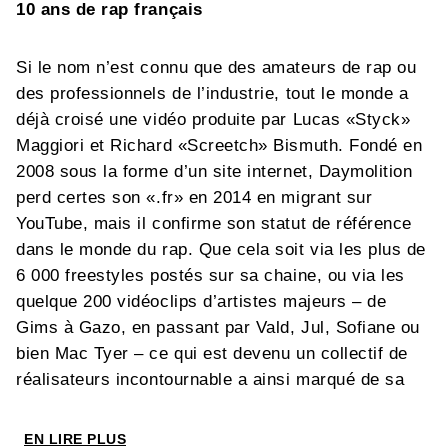
10 ans de rap français
Si le nom n’est connu que des amateurs de rap ou
des professionnels de l’industrie, tout le monde a
déjà croisé une vidéo produite par Lucas «Styck»
Maggiori et Richard «Screetch» Bismuth. Fondé en
2008 sous la forme d’un site internet, Daymolition
perd certes son «.fr» en 2014 en migrant sur
YouTube, mais il confirme son statut de référence
dans le monde du rap. Que cela soit via les plus de
6 000 freestyles postés sur sa chaine, ou via les
quelque 200 vidéoclips d’artistes majeurs – de
Gims à Gazo, en passant par Vald, Jul, Sofiane ou
bien Mac Tyer – ce qui est devenu un collectif de
réalisateurs incontournable a ainsi marqué de sa
patte plus d’une décennie de rap français. Comme
une évidence, c’est aussi à Daymolition que Franck
EN LIRE PLUS