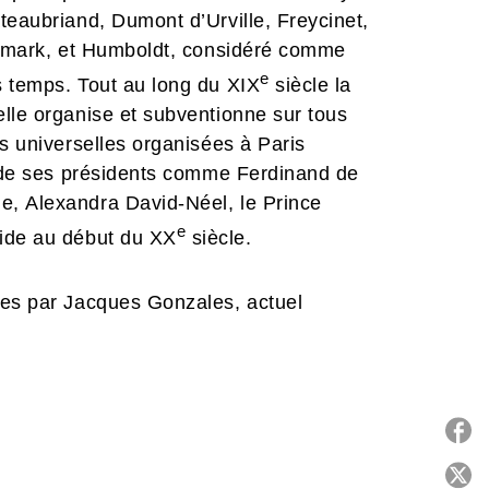
teaubriand, Dumont d’Urville, Freycinet,
anemark, et Humboldt, considéré comme
e
s temps. Tout au long du XIX
siècle la
lle organise et subventionne sur tous
ns universelles organisées à Paris
on de ses présidents comme Ferdinand de
e, Alexandra David-Néel, le Prince
e
ide au début du XX
siècle.
ges par Jacques Gonzales, actuel
mement riche. Elle a participé à la
lète des continents, des mondes sous-
tions de documents iconographiques
bliothèque nationale de France. Près de
es de cette volonté de décrire la Terre
P
pédagogie et de diffusion de la