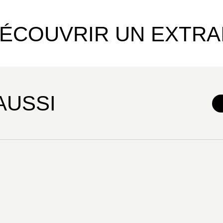
connaissance, la Société de Géographie, qui
un acteur majeur aujourd’hui encore. En eff
ÉCOUVRIR UN EXTRA
leur savoir les débats sur l’évolution de l’e
sur l’avenir démographique de la planète, s
de ressources énergétiques. La pensée géog
et elle doit faire encore rêver. C’est ce fe
pour encore longtemps.
AUSSI