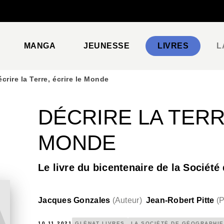
PIED DE PAGE
MANGA
JEUNESSE
LIVRES
L
crire la Terre, écrire le Monde
DÉCRIRE LA TERR
MONDE
Le livre du bicentenaire de la Sociét
Jacques Gonzales
(
Auteur
)
Jean-Robert Pitte
(
P
10.11.2021
GLÉNAT LIVRES
LA SOCIÉTÉ DE GÉOGRAPHIE