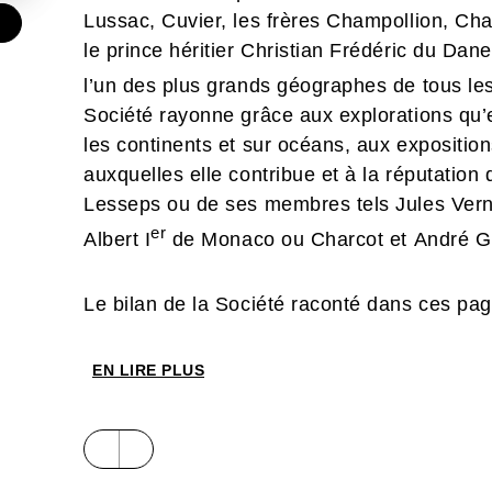
Lussac, Cuvier, les frères Champollion, Cha
€
le prince héritier Christian Frédéric du D
l’un des plus grands géographes de tous le
Société rayonne grâce aux explorations qu’e
les continents et sur océans, aux expositio
auxquelles elle contribue et à la réputati
Lesseps ou de ses membres tels Jules Vern
er
Albert I
de Monaco ou Charcot et André G
Le bilan de la Société raconté dans ces pa
secrétaire général de l’institution, est extrê
constitution d’une cartographie quasi comp
EN LIRE PLUS
marins et souterrains et dispose de collec
exceptionnels aujourd’hui conservés à la Bi
300 documents sont ici présentés, témoignag
et d’écrire le Monde. Grâce à son action de 