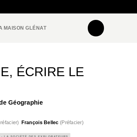
NEWSLETTER
ESPACE PRO / PRESSE
A MAISON GLÉNAT
E, ÉCRIRE LE
é de Géographie
réfacier
)
François Bellec
(
Préfacier
)
 - LA SOCIÉTÉ DES EXPLORATEURS