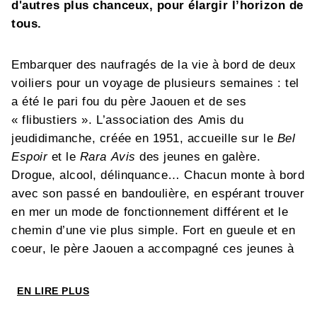
d'autres plus chanceux, pour élargir l’horizon de
tous.
Embarquer des naufragés de la vie à bord de deux
voiliers pour un voyage de plusieurs semaines : tel
a été le pari fou du père Jaouen et de ses
« flibustiers ». L’association des Amis du
jeudidimanche, créée en 1951, accueille sur le
Bel
Espoir
et le
Rara Avis
des jeunes en galère.
Drogue, alcool, délinquance… Chacun monte à bord
avec son passé en bandoulière, en espérant trouver
en mer un mode de fonctionnement différent et le
chemin d’une vie plus simple. Fort en gueule et en
coeur, le père Jaouen a accompagné ces jeunes à
la dérive sa vie durant, en leur répétant
inlassablement : « Démerdez-vous pour être
EN LIRE PLUS
heureux, car les autres ont besoin de votre