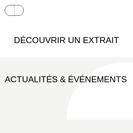
bonheur ! » Celui que l’on surnommait le « curé des
mers » est mort en 2016 à l’âge de 95 ans, mais
son œuvre de réinsertion et son esprit perdurent.
DÉCOUVRIR UN EXTRAIT
ACTUALITÉS & ÉVÉNEMENTS